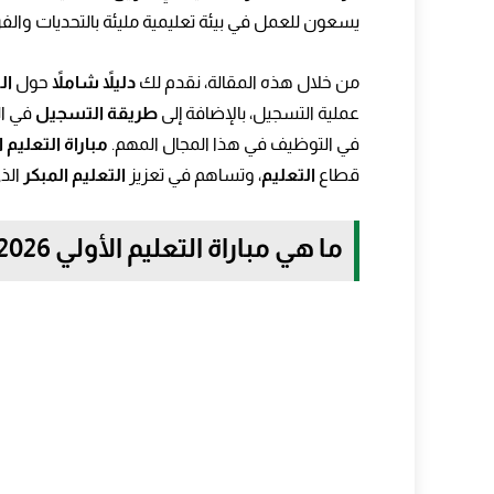
4. ما هي الوثائق التي يجب تقديمها عند التسجيل؟
يسعون للعمل في بيئة تعليمية مليئة بالتحديات وال
5. هل يتم إجراء مقابلة شخصية للمترشحين؟
من خلال هذه المقالة، نقدم لك
دليلاً شاملاً
حول
ال
6. هل يمكنني التقديم إذا كنت لا أتحدث الفرنسية بطلاقة؟
عملية التسجيل، بالإضافة إلى
طريقة التسجيل
في ال
في التوظيف في هذا المجال المهم.
مباراة التعليم الأو
7. ما هي طبيعة الاختبارات الكتابية في مباراة التعليم الأولي؟
قطاع
التعليم
، وتساهم في تعزيز
التعليم المبكر
الذي
8. هل هناك تدريب قبل العمل في حالة نجاحي في المباراة؟
9. هل يمكنني العمل في التعليم الأولي إذا كنت قد درست في تخصصات أخرى؟
ما هي مباراة التعليم الأولي 2026؟
10. متى سيتم الإعلان عن نتائج الانتقاء؟
خاتمة