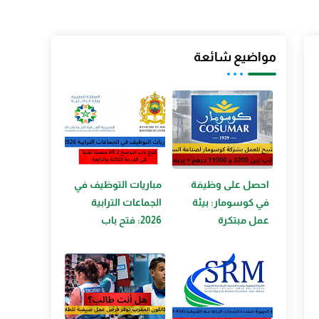
مواضيع شائعة
احصل على وظيفة
مباريات التوظيف في
في كوسومار: بيئة
الجماعات الترابية
عمل مبتكرة
2026: فتح باب
وامتيازات مالية مغرية
الترشح لـ 40 منصبًا
تقنيًا في الدرجة الثالثة
والرابعة