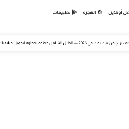
ل أونلاين
الهجرة
تطبيقات
باراة وزارة الشباب و التقافة 2026 قسم التواصل شروط وتخصصات — 33 منصباً للسلم 9 و10 و11
مباراة توظيف 200 تقني إسعافي — وزارة الصحة والحماية الاجتماعية 2026 دليل شامل للمترشح
كيف تبني قناة يوتيوب youtube مربحة بدون ظهور باستخدام الذكاء الاصطناعي 2026
دليلك الشامل للربح من Textbroker من الصفر حتى الاحتراف
تطبيق Rodjo لمشاهدة المباريات والأفلام — تجربتي الحقيقية خطوة بخطوة
أفضل مواقع ربح المال من بيع الصور عبر الإنترنت — دليل احترافي شامل 26
 تربح من تيك توك في 2026 — الدليل الشامل خطوة بخطوة لتحويل متابعيك إلى دخل حقيقي