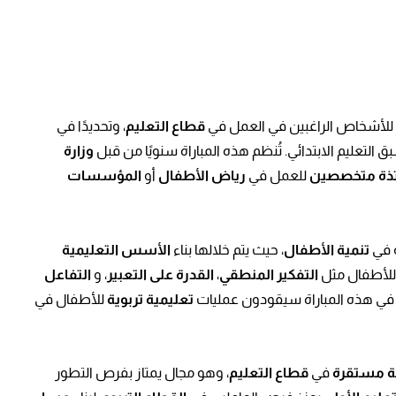
للأشخاص الراغبين في العمل في
قطاع التعليم
، وتحديدًا في
بق التعليم الابتدائي. تُنظم هذه المباراة سنويًا من قبل
وزارة
اتذة متخصصين
للعمل في
رياض الأطفال
أو
المؤسسات
 في
تنمية الأطفال
، حيث يتم خلالها بناء
الأسس التعليمية
لأطفال مثل
التفكير المنطقي
،
القدرة على التعبير
، و
التفاعل
م في هذه المباراة سيقودون عمليات
تعليمية تربوية
للأطفال في
 مستقرة
في
قطاع التعليم
، وهو مجال يمتاز بفرص التطور