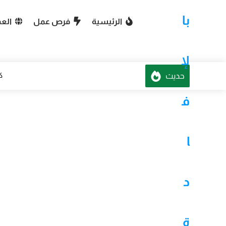
-->
با
الرئيسية
فرص عمل
العم
لإ
حديث
م
ف
ا
د
كيف
ة