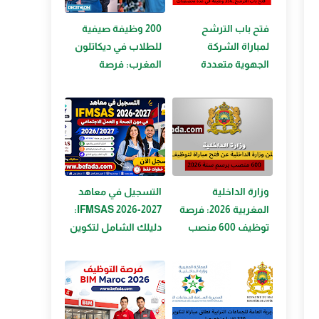
فتح باب الترشح
200 وظيفة صيفية
لمباراة الشركة
للطلاب في ديكاتلون
الجهوية متعددة
المغرب: فرصة
الخدمات
لاكتساب الخبرة
الرباط‑سلا‑القنيطرة
والعمل في بيئة
SRM‑RSK 2026 بـ356
رياضية
وظيفة في عدة
تخصصات
وزارة الداخلية
التسجيل في معاهد
المغربية 2026: فرصة
IFMSAS 2026-2027:
توظيف 600 منصب
دليلك الشامل لتكوين
في مختلف التخصصات
مهني في مهن
الصحة والعمل
الاجتماعي