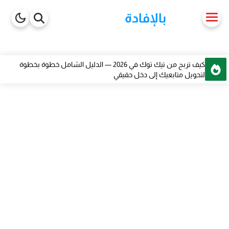
-->
بالإفادة
كيف تربح من تيك توك في 2026 — الدليل الشامل خطوة بخطوة
لتحويل متابعيك إلى دخل حقيقي
مباراة وزارة الشباب و التقافة 2026 قسم التواصل شروط وتخصصات
— 33 منصباً للسلم 9 و10 و11
مباراة توظيف 200 تقني إسعافي — وزارة الصحة والحماية الاجتماعية
2026 دليل شامل للمترشح
كيف تبني قناة يوتيوب youtube مربحة بدون ظهور باستخدام الذكاء
الاصطناعي 2026
دليلك الشامل للربح من Textbroker من الصفر حتى الاحتراف
تطبيق Rodjo لمشاهدة المباريات والأفلام — تجربتي الحقيقية خطوة
بخطوة
أفضل مواقع ربح المال من بيع الصور عبر الإنترنت — دليل احترافي
شامل 2026