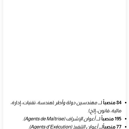
84 منصباً
لـــ
مهندسين دولة وأطر
(هندسة، تقنيات، إدارة،
مالية، قانون، إلخ).
195 منصباً
لـــ
أعوان الإشراف (Agents de Maîtrise)
.
77 منصباً
لـــ
أعوان التنفيذ (Agents d’Exécution)
.