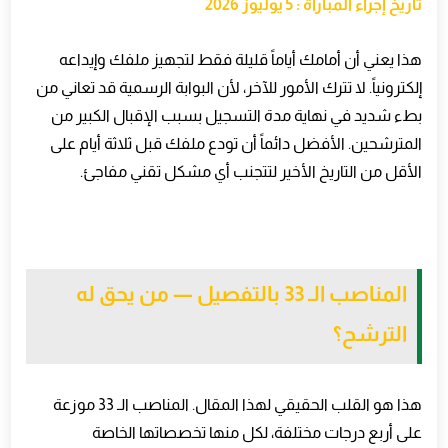
تاريخ إجراء المباراة : 5 يوليوز 2026
هذا يعني أن أمامك أياماً قليلة فقط لتجهيز ملفك وإيداعه
إلكترونياً. لا تترك الأمور للآخر، لأن البوابة الرسمية قد تعاني من
بطء شديد في نهاية مدة التسجيل بسبب الإقبال الكبير من
المترشحين. الأفضل دائماً أن تودع ملفك قبل ثلاثة أيام على
الأقل من التاريخ الأخير لتتجنب أي مشكل تقني مفاجئ
.
المناصب الـ 33 بالتفصيل — من يحق له
الترشح؟
هذا هو القلب الحقيقي لهذا المقال. المناصب الـ 33 موزعة
على أربع درجات مختلفة، لكل منها تخصصاتها الخاصة