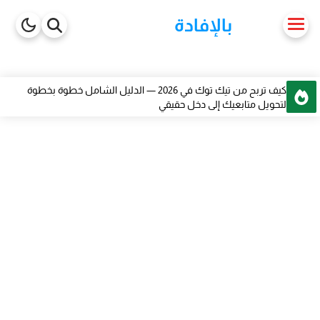
-->
بالإفادة
كيف تربح من تيك توك في 2026 — الدليل الشامل خطوة بخطوة
لتحويل متابعيك إلى دخل حقيقي
مباراة وزارة الشباب و التقافة 2026 قسم التواصل شروط وتخصصات
— 33 منصباً للسلم 9 و10 و11
مباراة توظيف 200 تقني إسعافي — وزارة الصحة والحماية الاجتماعية
2026 دليل شامل للمترشح
كيف تبني قناة يوتيوب youtube مربحة بدون ظهور باستخدام الذكاء
الاصطناعي 2026
دليلك الشامل للربح من Textbroker من الصفر حتى الاحتراف
تطبيق Rodjo لمشاهدة المباريات والأفلام — تجربتي الحقيقية خطوة
بخطوة
أفضل مواقع ربح المال من بيع الصور عبر الإنترنت — دليل احترافي
شامل 2026