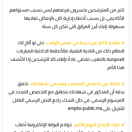
كثير من المترشحين يخسرون فرصتهم ليس بسبب مستواهم
الأكاديمي، بل بسبب أخطاء إدارية كان بالإمكان تفاديها
بسهولة. إليك أبرز المزالق التي تتكرر كل سنة
:
لا تتقدم لأكثر من درجة في نفس الوقت
.
حتى لو أتاح لك
النظام ذلك من الناحية التقنية، فالأنظمة الداخلية للمباريات
العمومية بالمغرب تقضي عادةً بإلغاء كلا الترشحين إذا اكتُشف
هذا الأمر
.
لا تخلط بين تخصص المنصب ومسمى شهادتك
.
تحقق
بدقة أن المذكور في شهادتك يتطابق مع التخصص المحدد في
المرسوم الرسمي. في حال الشك، راجع النص الرسمي القابل
للتنزيل على
emploi-public.ma.
لا تترك الإيداع لليوم الأخير
.
خوادم البوابة الإلكترونية تُصاب