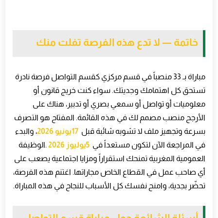
خاتمة — لا تدع هذه الفرصة تفلت منك
مباراة بـ 33 منصباً في قسم مركزي كقسم التواصل فرصة نادرة
تستحق كل اهتمامك وجديتك. سواء كنت خريج قانون أو
معلوميات أو تواصل أو سمعي بصري أو تدبير، هناك على
الأرجح منصب مصمم لك في هذه القائمة. المفتاح هو التصرف
بسرعة وتجهيز ملف لا تشوبه شائبة قبل
17
يونيو 2026
، والبدء
في المراجعة الآن لتكون مستعداً في
5
يوليوز 2026
.
الوظيفة
العمومية المغربية تمنحك استقراراً ومزايا اجتماعية يصعب على
أي صاحب عمل في القطاع الخاص مجاراتها. اغتنم هذه الفرصة،
تحضّر بجدية، وامنح نفسك كل الأسباب للنجاح في هذه المباراة
.
أسئلة الشائعة حول مباراة قسم التواصل